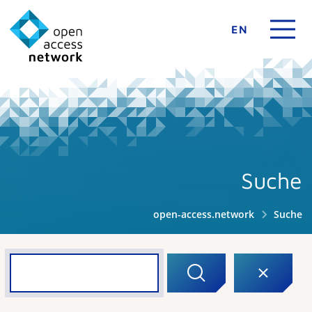
EN
Suche
open-access.network
Suche