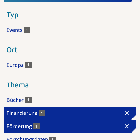
Typ
Events
1
Ort
Europa
1
Thema
Bücher
1
Finanzierung
1
Förderung
1
Forschungsdaten
1