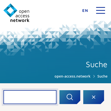
EN
Suche
open-access.network
Suche