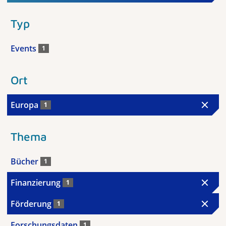
Typ
Events
1
Ort
Europa
1
Thema
Bücher
1
Finanzierung
1
Förderung
1
Forschungsdaten
1