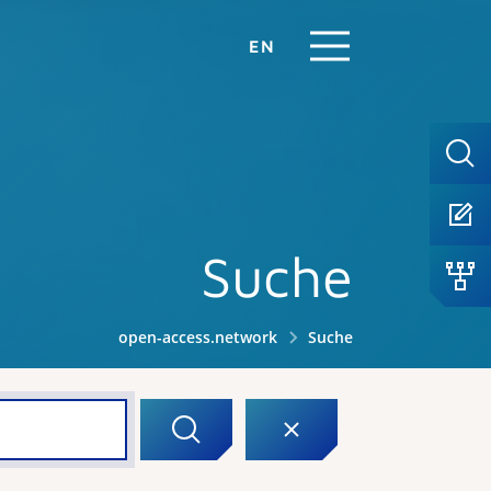
EN
Suche
open-access.network
Suche