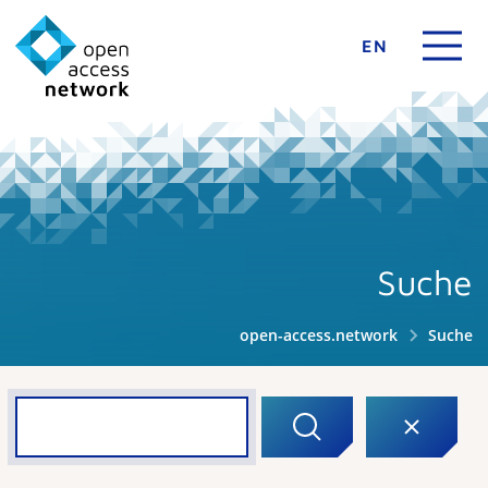
EN
Suche
open-access.network
Suche