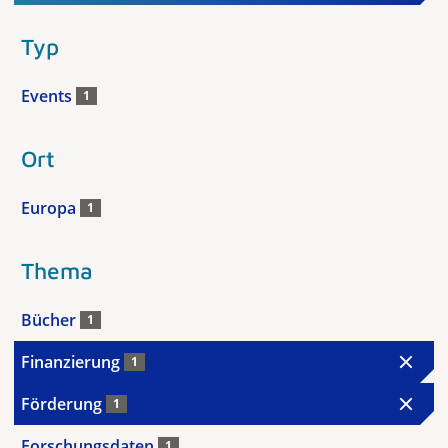
Typ
Events
1
Ort
Europa
1
Thema
Bücher
1
Finanzierung
1
Förderung
1
Forschungsdaten
1