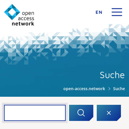
EN
Suche
open-access.network
Suche