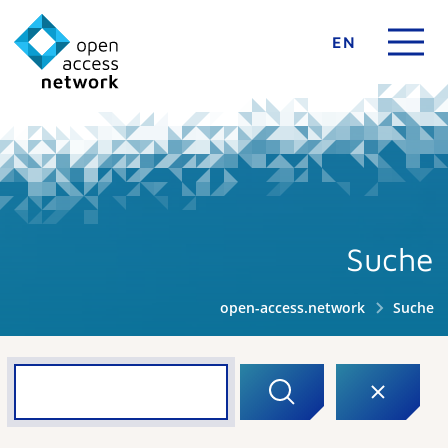
EN
Suche
open-access.network
Suche