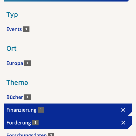
Typ
Events
1
Ort
Europa
1
Thema
Bücher
1
Finanzierung
1
Förderung
1
Forschungsdaten
1