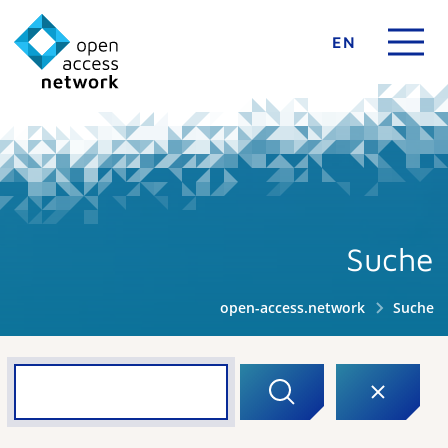
EN
Suche
open-access.network
Suche