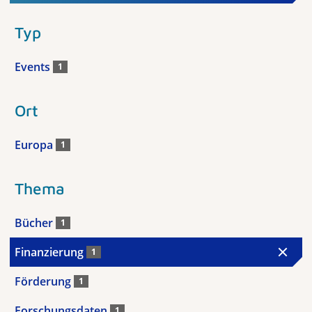
Typ
Events
1
Ort
Europa
1
Thema
Bücher
1
Finanzierung
1
Förderung
1
Forschungsdaten
1