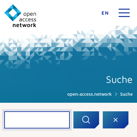
EN
Suche
open-access.network
Suche