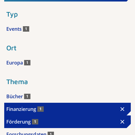
Typ
Events
1
Ort
Europa
1
Thema
Bücher
1
Finanzierung
1
Förderung
1
Forschungsdaten
1