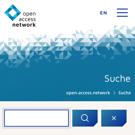
EN
Suche
open-access.network
Suche