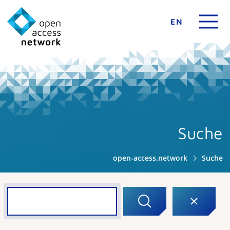
EN
Suche
open-access.network
Suche