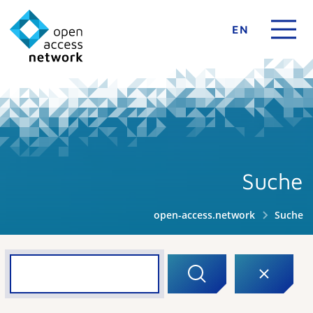
EN
Suche
open-access.network
Suche