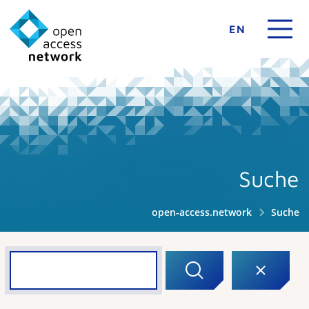
EN
Suche
open-access.network
Suche