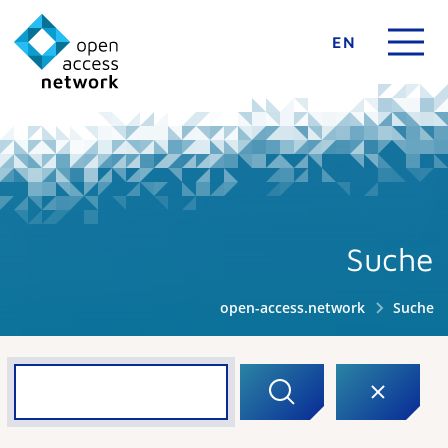
EN
Suche
open-access.network
Suche