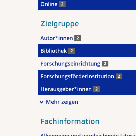
Online
2
Zielgruppe
Autor*innen
2
Bibliothek
2
Forschungseinrichtung
2
Forschungsförderinstitution
2
Herausgeber*innen
2
Mehr zeigen
Fachinformation
Allgemeine und vergleichende Liter