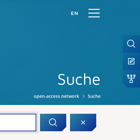
EN
Suche
open-access.network
Suche