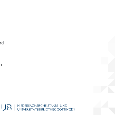
nd
ch