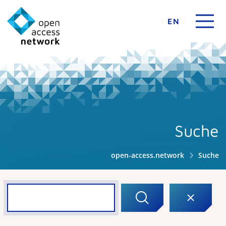
EN
Suche
open-access.network
Suche