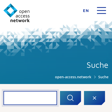
EN
Suche
open-access.network
Suche