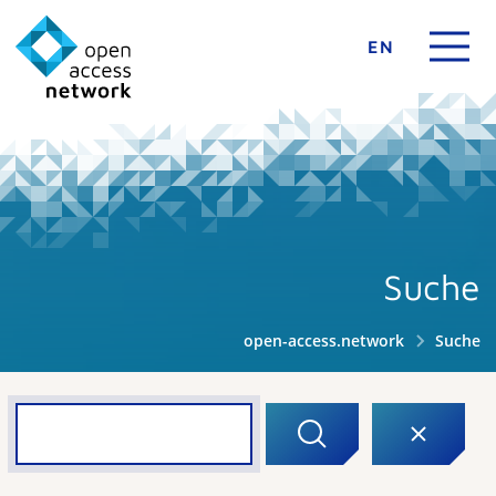
EN
Suche
open-access.network
Suche