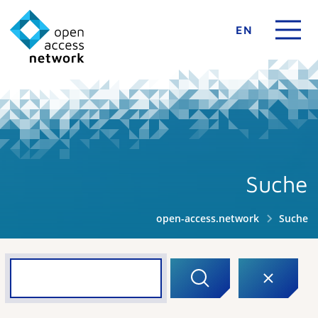
EN
Suche
open-access.network
Suche