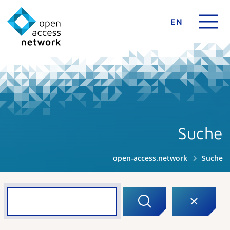
EN
Suche
open-access.network
Suche