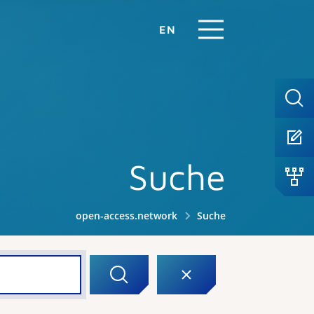
EN
Suche
open-access.network
Suche