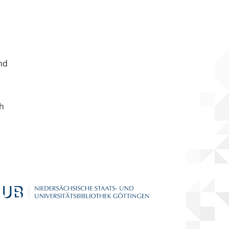
nd
ch