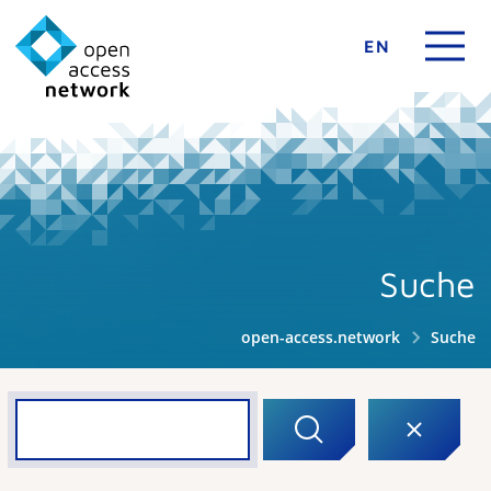
EN
Suche
open-access.network
Suche