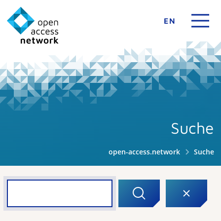
EN
Suche
open-access.network
Suche