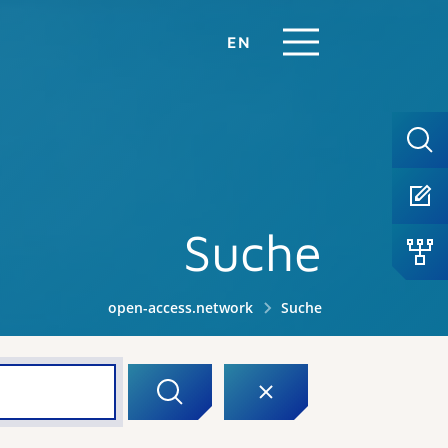
EN
Suche
open-access.network
Suche