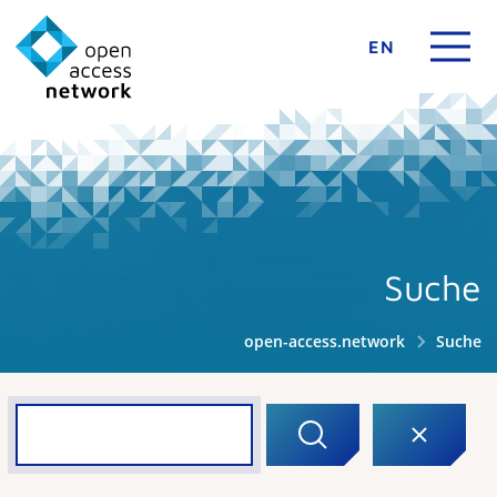
EN
Suche
open-access.network
Suche