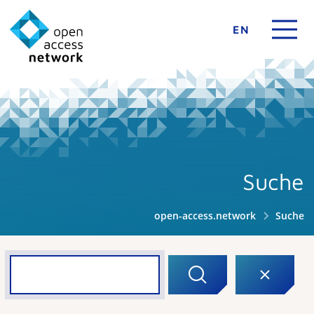
EN
Suche
open-access.network
Suche