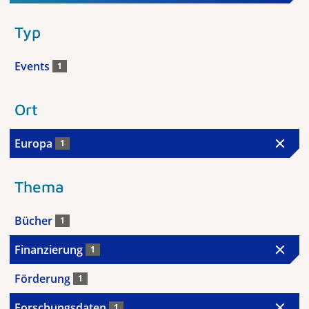
Typ
Events
1
Ort
Europa
1
Thema
Bücher
1
Finanzierung
1
Förderung
1
Forschungsdaten
1