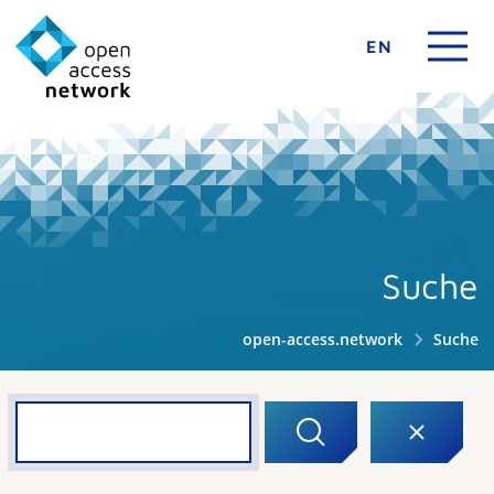
EN
Suche
open-access.network
Suche