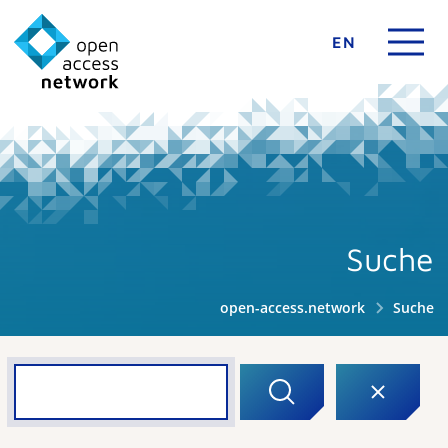
EN
Suche
open-access.network
Suche