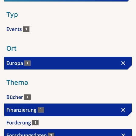
Typ
Events
1
Ort
Europa
1
Thema
Bücher
1
Finanzierung
1
Förderung
1
Forschungsdaten
1