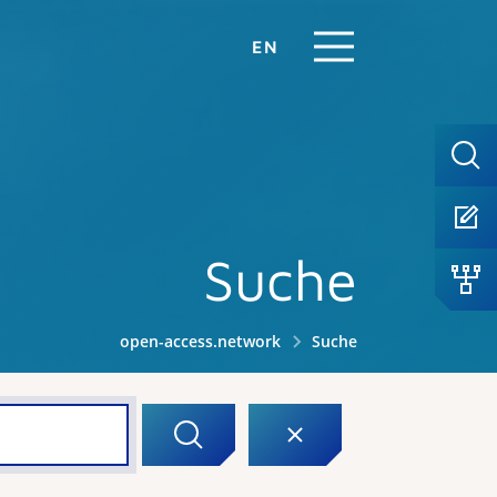
EN
Suche
open-access.network
Suche