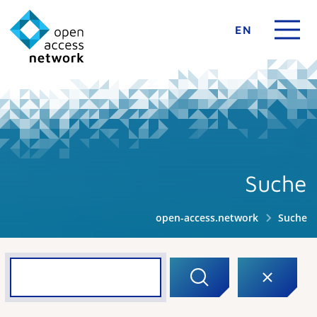
EN
Suche
open-access.network
Suche