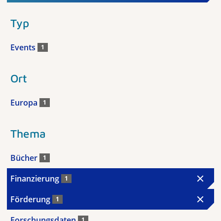
Typ
Events
1
Ort
Europa
1
Thema
Bücher
1
Finanzierung
1
Förderung
1
Forschungsdaten
1