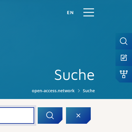
EN
Suche
open-access.network
Suche