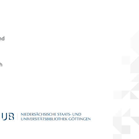
nd
ch