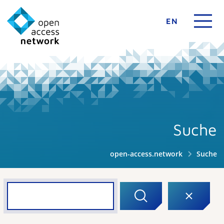
EN
Suche
open-access.network
Suche