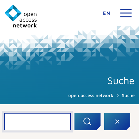
EN
Suche
open-access.network
Suche