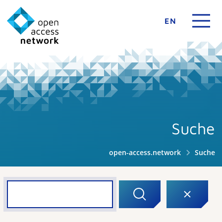
EN
Suche
open-access.network
Suche