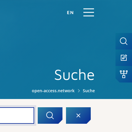
EN
Suche
open-access.network
Suche