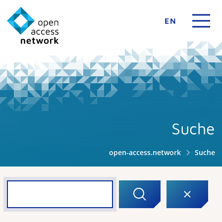
EN
Suche
open-access.network
Suche