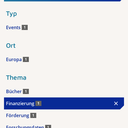
Typ
Events
1
Ort
Europa
1
Thema
Bücher
1
Finanzierung
1
Förderung
1
Forschungsdaten
1