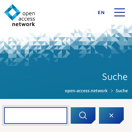
EN
Suche
open-access.network
Suche