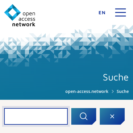
EN
Suche
open-access.network
Suche