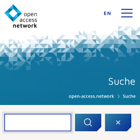
EN
Suche
open-access.network
Suche