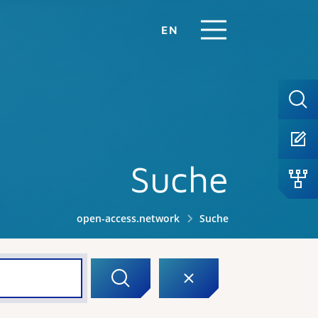
EN
Suche
open-access.network
Suche