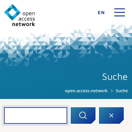
EN
Suche
open-access.network
Suche