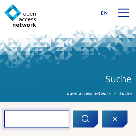
EN
Suche
open-access.network
Suche