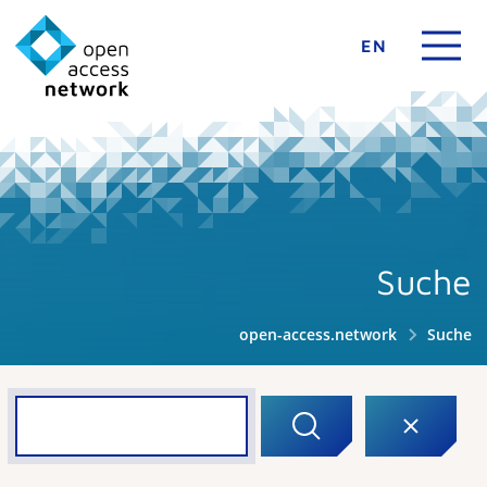
EN
Suche
open-access.network
Suche