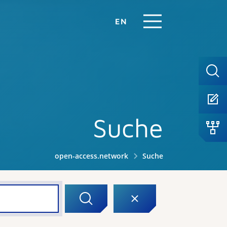
EN
Suche
open-access.network
Suche