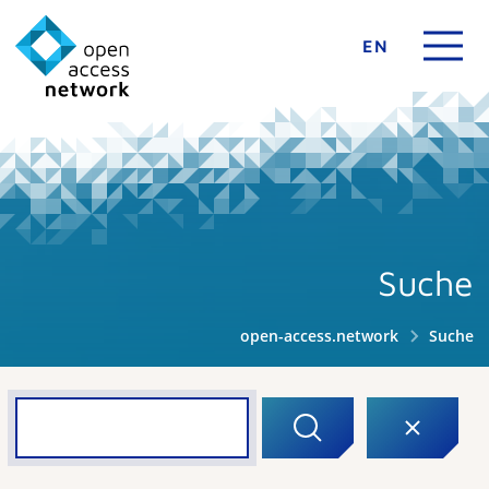
EN
Suche
open-access.network
Suche