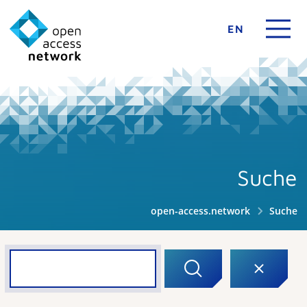
EN
Suche
open-access.network
Suche