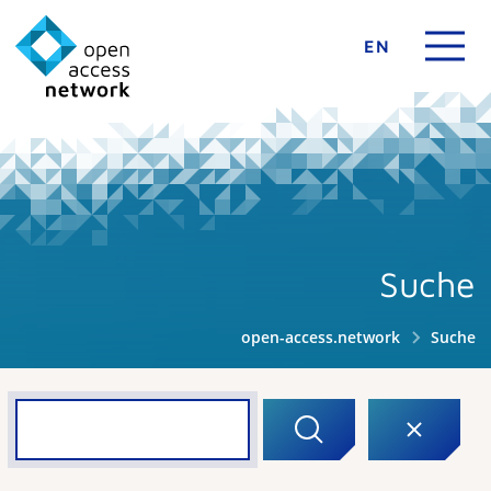
EN
Suche
open-access.network
Suche