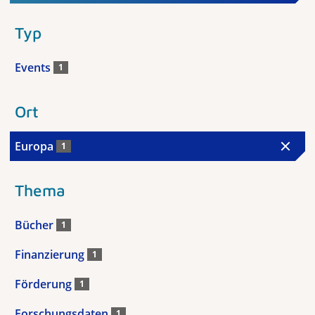
Typ
Events
1
Ort
Europa
1
Thema
Bücher
1
Finanzierung
1
Förderung
1
Forschungsdaten
1