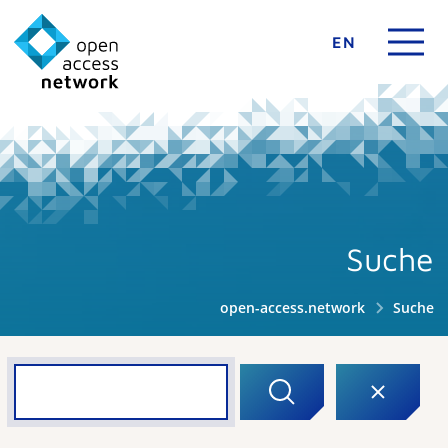
EN
Suche
open-access.network
Suche