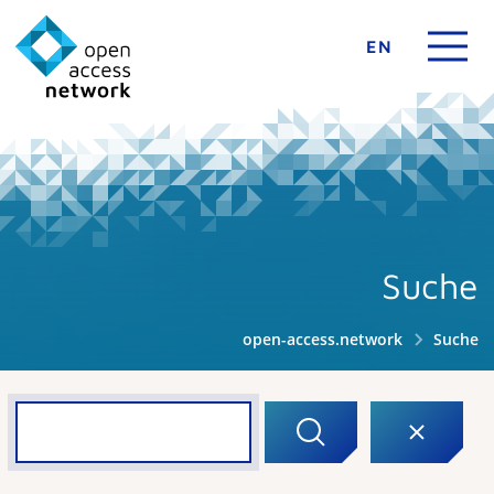
EN
Suche
open-access.network
Suche