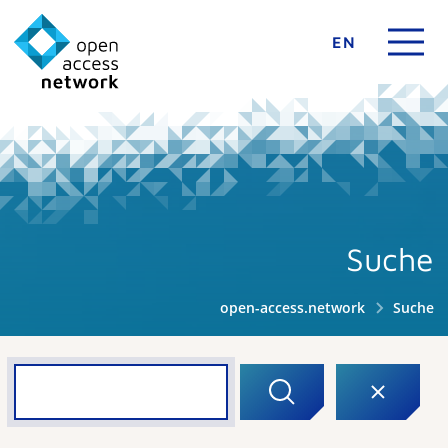
EN
Suche
open-access.network
Suche