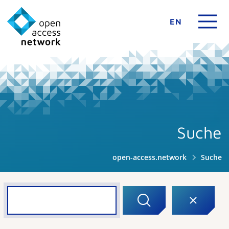
EN
Suche
open-access.network
Suche