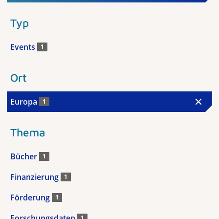
Typ
Events
1
Ort
Europa
1
Thema
Bücher
1
Finanzierung
1
Förderung
1
Forschungsdaten
1